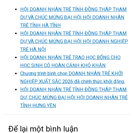
HỘI DOANH NHÂN TRẺ TỈNH ĐỒNG THÁP THAM
DỰ VÀ CHÚC MỪNG ĐẠI HỘI HỘI DOANH NHÂN
TRẺ TỈNH HÀ TĨNH
HỘI DOANH NHÂN TRẺ TỈNH ĐỒNG THÁP THAM
DỰ VÀ CHÚC MỪNG ĐẠI HỘI HỘI DOANH NGHIỆP
TRẺ HÀ NỘI
HỘI DOANH NHÂN TRẺ TRAO HỌC BỔNG CHO
HỌC SINH CÓ HOÀN CẢNH KHÓ KHĂN
Chương trình bình chọn DOANH NHÂN TRẺ KHỞI
NGHIỆP XUẤT SẮC 2026 đã chính thức khởi động.
HỘI DOANH NHÂN TRẺ TỈNH ĐỒNG THÁP THAM
DỰ, CHÚC MỪNG ĐẠI HỘI HỘI DOANH NHÂN TRẺ
TỈNH HƯNG YÊN
Để lại một bình luận