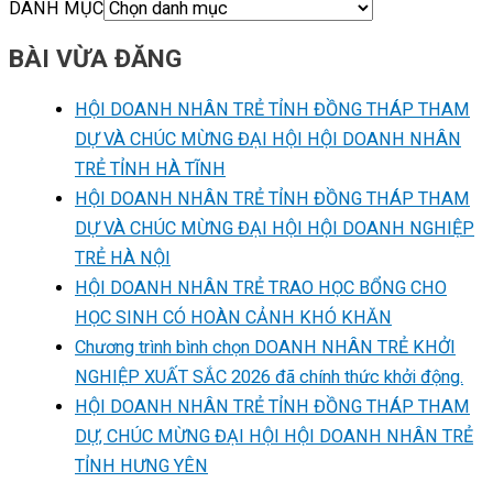
DANH MỤC
BÀI VỪA ĐĂNG
HỘI DOANH NHÂN TRẺ TỈNH ĐỒNG THÁP THAM
DỰ VÀ CHÚC MỪNG ĐẠI HỘI HỘI DOANH NHÂN
TRẺ TỈNH HÀ TĨNH
HỘI DOANH NHÂN TRẺ TỈNH ĐỒNG THÁP THAM
DỰ VÀ CHÚC MỪNG ĐẠI HỘI HỘI DOANH NGHIỆP
TRẺ HÀ NỘI
HỘI DOANH NHÂN TRẺ TRAO HỌC BỔNG CHO
HỌC SINH CÓ HOÀN CẢNH KHÓ KHĂN
Chương trình bình chọn DOANH NHÂN TRẺ KHỞI
NGHIỆP XUẤT SẮC 2026 đã chính thức khởi động.
HỘI DOANH NHÂN TRẺ TỈNH ĐỒNG THÁP THAM
DỰ, CHÚC MỪNG ĐẠI HỘI HỘI DOANH NHÂN TRẺ
TỈNH HƯNG YÊN