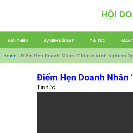
Nhảy
tới
HỘI DO
nội
dung
GIỚI THIỆU
SỰ KIỆN NỔI BẬT
TIN TỨC
GIAO 
Home
»
Điểm Hẹn Doanh Nhân “Chia sẽ kinh nghiệm Qu
Điểm Hẹn Doanh Nhân “
Tin tức