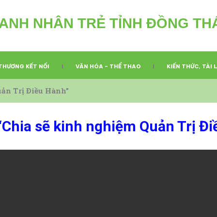
ANH NHÂN TRẺ TỈNH ĐỒNG TH
THƯƠNG KẾT NỐI
VĂN HÓA – THỂ THAO
KIẾN THỨC, TÀI 
ản Trị Điều Hành”
Chia sẽ kinh nghiệm Quản Trị Đi