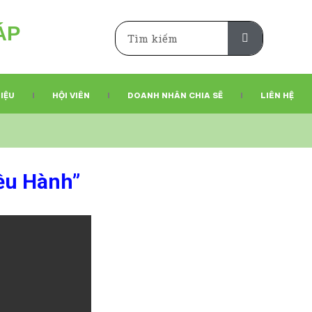
ÁP
Search
LIỆU
HỘI VIÊN
DOANH NHÂN CHIA SẼ
LIÊN HỆ
ều Hành”