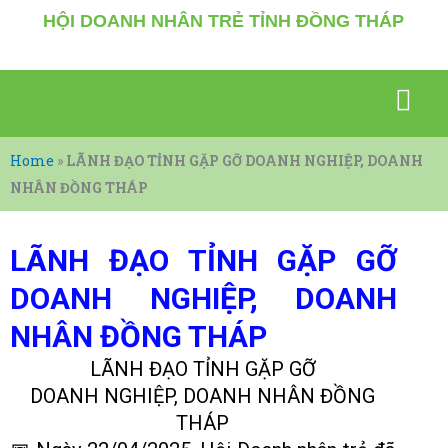
Nhảy
HỘI DOANH NHÂN TRẺ TỈNH ĐỒNG THÁP
tới
nội
dung
SỰ KIỆN NỔI BẬT
GIAO THƯƠNG KẾT NỐI
VĂN HÓA – THỂ THAO
KIẾN THỨC, TÀI LIỆU
DOANH NHÂN CHIA SẼ
Home
»
LÃNH ĐẠO TỈNH GẶP GỠ DOANH NGHIỆP, DOANH
NHÂN ĐỒNG THÁP
LÃNH ĐẠO TỈNH GẶP GỠ
DOANH NGHIỆP, DOANH
NHÂN ĐỒNG THÁP
LÃNH ĐẠO TỈNH GẶP GỠ
DOANH NGHIỆP, DOANH NHÂN ĐỒNG
THÁP