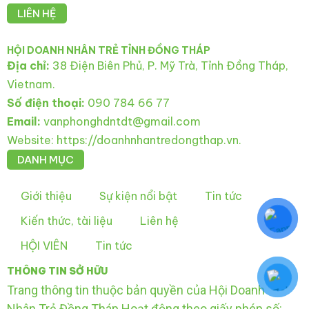
LIÊN HỆ
HỘI DOANH NHÂN TRẺ TỈNH ĐỒNG THÁP
Địa chỉ:
38 Điện Biên Phủ, P. Mỹ Trà, Tỉnh Đồng Tháp,
Vietnam.
Số điện thoại:
090 784 66 77
Email:
vanphonghdntdt@gmail.com
Website: https://doanhnhantredongthap.vn.
DANH MỤC
Giới thiệu
Sự kiện nổi bật
Tin tức
Kiến thức, tài liệu
Liên hệ
HỘI VIÊN
Tin tức
THÔNG TIN SỞ HỮU
Trang thông tin thuộc bản quyền của Hội Doanh
Nhân Trẻ Đồng Tháp Hoạt động theo giấy phép số: