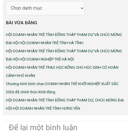
BÀI VỪA ĐĂNG
HỘI DOANH NHÂN TRẺ TỈNH ĐỒNG THÁP THAM DỰ VÀ CHÚC MỪNG
ĐẠI HỘI HỘI DOANH NHÂN TRẺ TỈNH HÀ TĨNH
HỘI DOANH NHÂN TRẺ TỈNH ĐỒNG THÁP THAM DỰ VÀ CHÚC MỪNG
ĐẠI HỘI HỘI DOANH NGHIỆP TRẺ HÀ NỘI
HỘI DOANH NHÂN TRẺ TRAO HỌC BỔNG CHO HỌC SINH CÓ HOÀN
CẢNH KHÓ KHĂN
Chương trình bình chọn DOANH NHÂN TRẺ KHỞI NGHIỆP XUẤT SẮC
2026 đã chính thức khởi động.
HỘI DOANH NHÂN TRẺ TỈNH ĐỒNG THÁP THAM DỰ, CHÚC MỪNG ĐẠI
HỘI HỘI DOANH NHÂN TRẺ TỈNH HƯNG YÊN
Để lại một bình luận