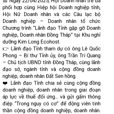
📅
Ngày 22/04/2025,
Hội Doanh nhân trẻ
đã
phối hợp cùng Hiệp hội Doanh nghiệp tỉnh,
Hội Nữ Doanh nhân và các Câu lạc bộ
Doanh nghiệp – Doanh nhân tổ chức
Chương trình “
Lãnh đạo Tỉnh gặp gỡ Doanh
nghiệp, Doanh nhân Đồng Tháp
” tại Khu nghỉ
dưỡng Kim Long Ecohost.
👉
Lãnh đạo Tỉnh tham dự có ông
Lê Quốc
Phong
– Bí thư Tỉnh ủy, ông
Trần Trí Quang
– Chủ tịch UBND tỉnh Đồng Tháp, cùng lãnh
đạo sở, ngành tỉnh và cộng đồng doanh
nghiệp, doanh nhân Đất Sen hồng.
❤️ Lãnh đạo Tỉnh chia sẻ cùng cộng đồng
doanh nghiệp, doanh nhân trong giai đoạn
áp lực về thuế đối ứng… và gửi gấm thông
điệp “Trong nguy có cơ” để động viên tinh
thần cộng đồng doanh nghiệp, doanh nhân.