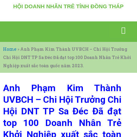
Nhảy
HỘI DOANH NHÂN TRẺ TỈNH ĐỒNG THÁP
tới
nội
dung
SỰ KIỆN NỔI BẬT
GIAO THƯƠNG KẾT NỐI
VĂN HÓA – THỂ THAO
KIẾN THỨC, TÀI LIỆU
DOANH NHÂN CHIA SẼ
Home
»
Anh Phạm Kim Thành UVBCH – Chi Hội Trưởng
Chi Hội DNT TP Sa Đéc Đã đạt top 100 Doanh Nhân Trẻ Khởi
Nghiệp xuất sắc toàn quốc năm 2023.
Anh Phạm Kim Thành
UVBCH – Chi Hội Trưởng Chi
Hội DNT TP Sa Đéc Đã đạt
top 100 Doanh Nhân Trẻ
Khởi Nghiệp xuất sắc toàn