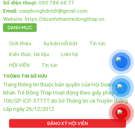
Số điện thoại:
090 784 66 77
Email:
vanphonghdntdt@gmail.com
Website: https://doanhnhantredongthap.vn.
DANH MỤC
Giới thiệu
Sự kiện nổi bật
Tin tức
Kiến thức, tài liệu
Liên hệ
HỘI VIÊN
Tin tức
THÔNG TIN SỞ HỮU
Trang thông tin thuộc bản quyền của Hội Doanh
Nhân Trẻ Đồng Tháp Hoạt động theo giấy phép số:
106/GP-ICP-STTTT do Sở Thông tin và Truyền thông
cấp ngày 26/12/2012
ĐĂNG KÝ HỘI VIÊN
F
Y