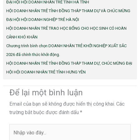
ĐẠI HỘI HỘI DOANH NHÂN TRẺ TỈNH HÀ TĨNH
HỘI DOANH NHÂN TRẺ TỈNH ĐỒNG THÁP THAM DỰ VÀ CHÚC MỪNG
ĐẠI HỘI HỘI DOANH NGHIỆP TRẺ HÀ NỘI
HỘI DOANH NHÂN TRẺ TRAO HỌC BỔNG CHO HỌC SINH CÓ HOÀN
CẢNH KHÓ KHĂN
Chương trình bình chọn DOANH NHÂN TRẺ KHỞI NGHIỆP XUẤT SẮC
2026 đã chính thức khởi động.
HỘI DOANH NHÂN TRẺ TỈNH ĐỒNG THÁP THAM DỰ, CHÚC MỪNG ĐẠI
HỘI HỘI DOANH NHÂN TRẺ TỈNH HƯNG YÊN
Để lại một bình luận
Email của bạn sẽ không được hiển thị công khai.
Các
trường bắt buộc được đánh dấu
*
Nhập
vào