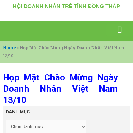
Nhảy
HỘI DOANH NHÂN TRẺ TỈNH ĐỒNG THÁP
tới
nội
dung
SỰ KIỆN NỔI BẬT
GIAO THƯƠNG KẾT NỐI
VĂN HÓA – THỂ THAO
KIẾN THỨC, TÀI LIỆU
DOANH NHÂN CHIA SẼ
Home
»
Họp Mặt Chào Mừng Ngày Doanh Nhân Việt Nam
13/10
Họp Mặt Chào Mừng Ngày
Doanh Nhân Việt Nam
13/10
DANH
DANH MỤC
MỤC