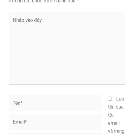
trường bắt buộc được đánh dấu
*
Nhập
vào
đây...
Tên*
Lưu
tên của
tôi,
Email*
email,
và trang