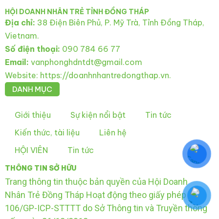
HỘI DOANH NHÂN TRẺ TỈNH ĐỒNG THÁP
Địa chỉ:
38 Điện Biên Phủ, P. Mỹ Trà, Tỉnh Đồng Tháp,
Vietnam.
Số điện thoại:
090 784 66 77
Email:
vanphonghdntdt@gmail.com
Website: https://doanhnhantredongthap.vn.
DANH MỤC
Giới thiệu
Sự kiện nổi bật
Tin tức
Kiến thức, tài liệu
Liên hệ
HỘI VIÊN
Tin tức
THÔNG TIN SỞ HỮU
Trang thông tin thuộc bản quyền của Hội Doanh
Nhân Trẻ Đồng Tháp Hoạt động theo giấy phép số:
106/GP-ICP-STTTT do Sở Thông tin và Truyền thông