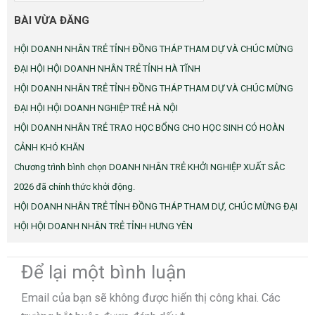
BÀI VỪA ĐĂNG
HỘI DOANH NHÂN TRẺ TỈNH ĐỒNG THÁP THAM DỰ VÀ CHÚC MỪNG
ĐẠI HỘI HỘI DOANH NHÂN TRẺ TỈNH HÀ TĨNH
HỘI DOANH NHÂN TRẺ TỈNH ĐỒNG THÁP THAM DỰ VÀ CHÚC MỪNG
ĐẠI HỘI HỘI DOANH NGHIỆP TRẺ HÀ NỘI
HỘI DOANH NHÂN TRẺ TRAO HỌC BỔNG CHO HỌC SINH CÓ HOÀN
CẢNH KHÓ KHĂN
Chương trình bình chọn DOANH NHÂN TRẺ KHỞI NGHIỆP XUẤT SẮC
2026 đã chính thức khởi động.
HỘI DOANH NHÂN TRẺ TỈNH ĐỒNG THÁP THAM DỰ, CHÚC MỪNG ĐẠI
HỘI HỘI DOANH NHÂN TRẺ TỈNH HƯNG YÊN
Để lại một bình luận
Email của bạn sẽ không được hiển thị công khai.
Các