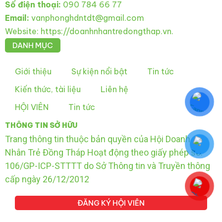
Số điện thoại:
090 784 66 77
Email:
vanphonghdntdt@gmail.com
Website: https://doanhnhantredongthap.vn.
DANH MỤC
Giới thiệu
Sự kiện nổi bật
Tin tức
Kiến thức, tài liệu
Liên hệ
HỘI VIÊN
Tin tức
THÔNG TIN SỞ HỮU
Trang thông tin thuộc bản quyền của Hội Doanh
Nhân Trẻ Đồng Tháp Hoạt động theo giấy phép số:
106/GP-ICP-STTTT do Sở Thông tin và Truyền thông
cấp ngày 26/12/2012
ĐĂNG KÝ HỘI VIÊN
F
Y