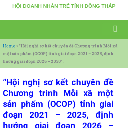
Nhảy
HỘI DOANH NHÂN TRẺ TỈNH ĐỒNG THÁP
tới
nội
dung
SỰ KIỆN NỔI BẬT
GIAO THƯƠNG KẾT NỐI
VĂN HÓA – THỂ THAO
KIẾN THỨC, TÀI LIỆU
DOANH NHÂN CHIA SẼ
Home
»
“Hội nghị sơ kết chuyên đề Chương trình Mỗi xã
một sản phẩm (OCOP) tỉnh giai đoạn 2021 – 2025, định
hướng giai đoạn 2026 – 2030”.
“Hội nghị sơ kết chuyên đề
Chương trình Mỗi xã một
sản phẩm (OCOP) tỉnh giai
đoạn 2021 – 2025, định
hướng giai đoạn 2026 –