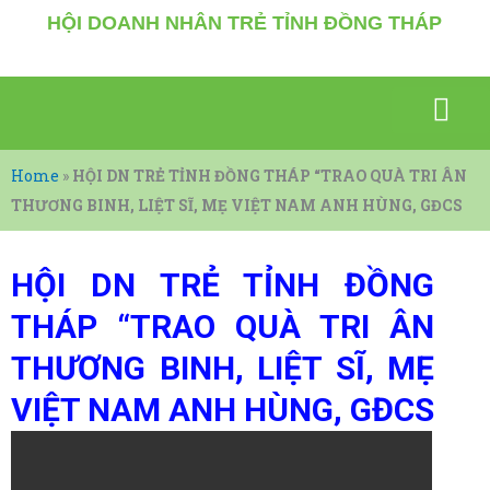
Nhảy
HỘI DOANH NHÂN TRẺ TỈNH ĐỒNG THÁP
tới
nội
dung
SỰ KIỆN NỔI BẬT
GIAO THƯƠNG KẾT NỐI
VĂN HÓA – THỂ THAO
KIẾN THỨC, TÀI LIỆU
DOANH NHÂN CHIA SẼ
Home
»
HỘI DN TRẺ TỈNH ĐỒNG THÁP “TRAO QUÀ TRI ÂN
THƯƠNG BINH, LIỆT SĨ, MẸ VIỆT NAM ANH HÙNG, GĐCS
HỘI DN TRẺ TỈNH ĐỒNG
THÁP “TRAO QUÀ TRI ÂN
THƯƠNG BINH, LIỆT SĨ, MẸ
VIỆT NAM ANH HÙNG, GĐCS