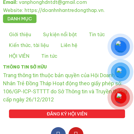
Email:
vanphonghdntdt@gmail.com
Website: https://doanhnhantredongthap.vn.
DANH MỤC
Giới thiệu
Sự kiện nổi bật
Tin tức
Kiến thức, tài liệu
Liên hệ
HỘI VIÊN
Tin tức
THÔNG TIN SỞ HỮU
Trang thông tin thuộc bản quyền của Hội Doanh
Nhân Trẻ Đồng Tháp Hoạt động theo giấy phép số:
106/GP-ICP-STTTT do Sở Thông tin và Truyền thông
cấp ngày 26/12/2012
ĐĂNG KÝ HỘI VIÊN
F
Y
a
o