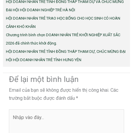
HỘI DOANH NHÂN TRẺ TỈNH ĐỒNG THÁP THAM DỰ VÀ CHÚC MỪNG
ĐẠI HỘI HỘI DOANH NGHIỆP TRẺ HÀ NỘI
HỘI DOANH NHÂN TRẺ TRAO HỌC BỔNG CHO HỌC SINH CÓ HOÀN
CẢNH KHÓ KHĂN
Chương trình bình chọn DOANH NHÂN TRẺ KHỞI NGHIỆP XUẤT SẮC
2026 đã chính thức khởi động.
HỘI DOANH NHÂN TRẺ TỈNH ĐỒNG THÁP THAM DỰ, CHÚC MỪNG ĐẠI
HỘI HỘI DOANH NHÂN TRẺ TỈNH HƯNG YÊN
Để lại một bình luận
Email của bạn sẽ không được hiển thị công khai.
Các
trường bắt buộc được đánh dấu
*
Nhập
vào
đây...