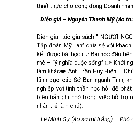
thiết thực cho cộng đồng Doanh nhân,
Diễn giả – Nguyễn Thanh Mỹ (áo thu
Diễn giả- tác giả sách ” NGƯỜI NG
Tập đoàn Mỹ Lan” chia sẻ với khách 
kết được bài học.👉️ Bài học đầu tiê
mê – “ý nghĩa cuộc sống”.👉️ Khởi ng
làm khác❤️ Anh Trần Huy Hiển – Chủ 
lãnh đạo các Sở Ban ngành Tỉnh, kh
nghiệp với tinh thần học hỏi để ph
biên bản ghi nhớ trong việc hỗ trợ
nhân trẻ làm chủ).
Lê Minh Sự (áo sơ mi trắng) – Phó