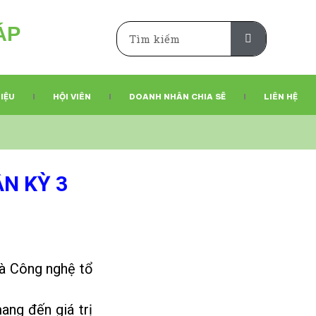
ÁP
Search
LIỆU
HỘI VIÊN
DOANH NHÂN CHIA SẼ
LIÊN HỆ
N KỲ 3
à Công nghệ tổ
ang đến giá trị