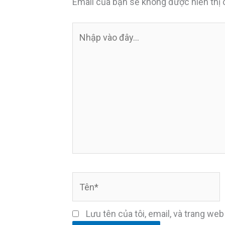
Email của bạn sẽ không được hiển thị 
Nhập
vào
đây...
Tên*
Lưu tên của tôi, email, và trang web