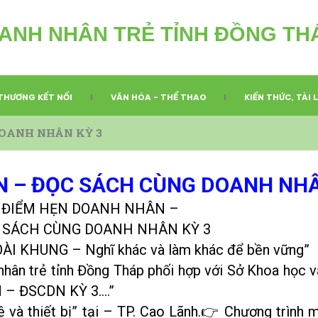
ANH NHÂN TRẺ TỈNH ĐỒNG TH
THƯƠNG KẾT NỐI
VĂN HÓA – THỂ THAO
KIẾN THỨC, TÀI 
DOANH NHÂN KỲ 3
 – ĐỌC SÁCH CÙNG DOANH NHÂ
ĐIỂM HẸN DOANH NHÂN –
 SÁCH CÙNG DOANH NHÂN KỲ 3
ÀI KHUNG – Nghĩ khác và làm khác để bền vững”
ân trẻ tỉnh Đồng Tháp phối hợp với Sở Khoa học v
N – ĐSCDN KỲ 3….”
 và thiết bị” tại – TP. Cao Lãnh.👉️ Chương trình m