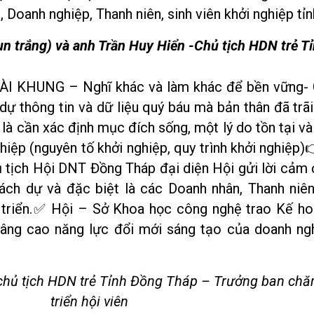
 Doanh nghiệp, Thanh niên, sinh viên khởi nghiệp tỉ
n trắng) và anh Trần Huy Hiển -Chủ tịch HDN trẻ T
OÀI KHUNG – Nghĩ khác và làm khác để bền vững-
dự thông tin và dữ liệu quý báu mà bản thân đã trã
n là cần xác định mục đích sống, một lý do tồn tại 
hiệp (nguyên tố khởi nghiệp, quy trình khởi nghiệp)
tịch Hội DNT Đồng Tháp đại diện Hội gửi lời cảm 
ách dự và đặc biệt là các Doanh nhân, Thanh niên
át triển.✅ Hội – Sở Khoa học công nghệ trao Kế h
 nâng cao năng lực đổi mới sáng tạo của doanh ng
 chủ tịch HDN trẻ Tỉnh Đồng Tháp – Trưởng ban chă
triển hội viên