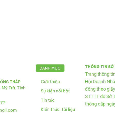
THÔNG TIN SỞ
DANH MỤC
Trang thông ti
Hội Doanh Nhâ
Giới thiệu
ĐỒNG THÁP
 Mỹ Trà, Tỉnh
động theo giấ
Sự kiện nổi bật
STTTT do Sở T
Tin tức
 77
thông cấp ngà
Kiến thức, tài liệu
ail.com