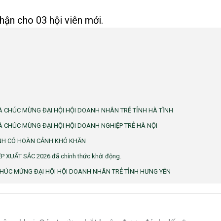
hận cho 03 hội viên mới.
 CHÚC MỪNG ĐẠI HỘI HỘI DOANH NHÂN TRẺ TỈNH HÀ TĨNH
 CHÚC MỪNG ĐẠI HỘI HỘI DOANH NGHIỆP TRẺ HÀ NỘI
NH CÓ HOÀN CẢNH KHÓ KHĂN
 XUẤT SẮC 2026 đã chính thức khởi động.
HÚC MỪNG ĐẠI HỘI HỘI DOANH NHÂN TRẺ TỈNH HƯNG YÊN