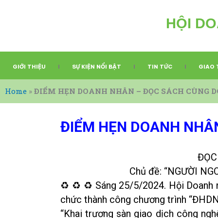
Nhảy
tới
HỘI DO
nội
dung
GIỚI THIỆU
SỰ KIỆN NỔI BẬT
TIN TỨC
GIAO 
Home
»
ĐIỂM HẸN DOANH NHÂN – ĐỌC SÁCH CÙNG 
ĐIỂM HẸN DOANH NHÂN
ĐỌC
Chủ đề: “NGƯỜI NGO
♻ ♻ ♻ Sáng 25/5/2024. Hội Doanh nh
chức thành công chương trình “ĐHD
“Khai trương sàn giao dịch công nghệ