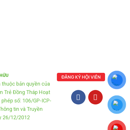
 HỮU
ĐĂNG KÝ HỘI VIÊN
F
Y
n thuộc bản quyền của
a
o
n Trẻ Đồng Tháp Hoạt
c
u
y phép số: 106/GP-ICP-
e
t
hông tin và Truyền
b
u
y 26/12/2012
o
b
o
e