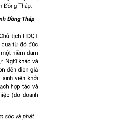
nh Đồng Tháp.
ỉnh Đồng Tháp
 Chủ tịch HĐQT
i qua từ đó đúc
và một niềm đam
️ Nghĩ khác và
ơn đến diễn giả
 sinh viên khởi
oạch hợp tác và
hiệp (do doanh
m sóc và phát