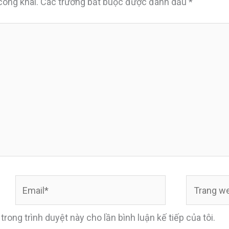
công khai.
Các trường bắt buộc được đánh dấu
*
Email*
Trang
web
 trong trình duyệt này cho lần bình luận kế tiếp của tôi.