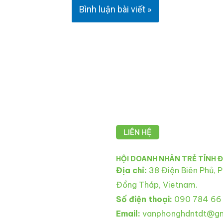
LIÊN HỆ
HỘI DOANH NHÂN TRẺ TỈNH 
Địa chỉ:
38 Điện Biên Phủ, P.
Đồng Tháp, Vietnam.
Số điện thoại:
090 784 66
Email:
vanphonghdntdt@gm