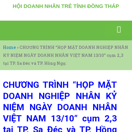
Nhảy
HỘI DOANH NHÂN TRẺ TỈNH ĐỒNG THÁP
tới
nội
dung
SỰ KIỆN NỔI BẬT
GIAO THƯƠNG KẾT NỐI
VĂN HÓA – THỂ THAO
KIẾN THỨC, TÀI LIỆU
DOANH NHÂN CHIA SẼ
Home
»
CHƯƠNG TRÌNH “HỌP MẶT DOANH NGHIỆP NHÂN
KỶ NIỆM NGÀY DOANH NHÂN VIỆT NAM 13/10” cụm 2,3
tại TP. Sa Đéc và TP. Hồng Ngự.
CHƯƠNG TRÌNH “HỌP MẶT
DOANH NGHIỆP NHÂN KỶ
NIỆM NGÀY DOANH NHÂN
VIỆT NAM 13/10” cụm 2,3
tại TP. Sa Đéc và TP. Hồng