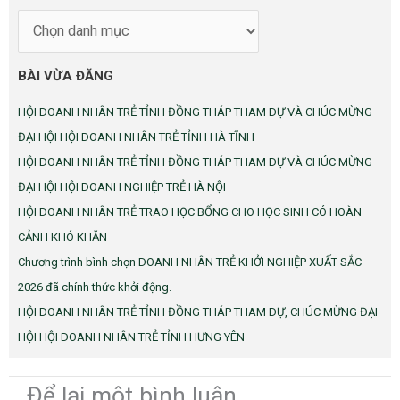
MỤC
BÀI VỪA ĐĂNG
HỘI DOANH NHÂN TRẺ TỈNH ĐỒNG THÁP THAM DỰ VÀ CHÚC MỪNG
ĐẠI HỘI HỘI DOANH NHÂN TRẺ TỈNH HÀ TĨNH
HỘI DOANH NHÂN TRẺ TỈNH ĐỒNG THÁP THAM DỰ VÀ CHÚC MỪNG
ĐẠI HỘI HỘI DOANH NGHIỆP TRẺ HÀ NỘI
HỘI DOANH NHÂN TRẺ TRAO HỌC BỔNG CHO HỌC SINH CÓ HOÀN
CẢNH KHÓ KHĂN
Chương trình bình chọn DOANH NHÂN TRẺ KHỞI NGHIỆP XUẤT SẮC
2026 đã chính thức khởi động.
HỘI DOANH NHÂN TRẺ TỈNH ĐỒNG THÁP THAM DỰ, CHÚC MỪNG ĐẠI
HỘI HỘI DOANH NHÂN TRẺ TỈNH HƯNG YÊN
Để lại một bình luận