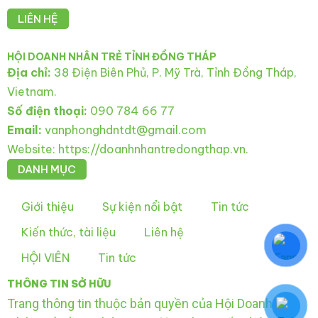
LIÊN HỆ
HỘI DOANH NHÂN TRẺ TỈNH ĐỒNG THÁP
Địa chỉ:
38 Điện Biên Phủ, P. Mỹ Trà, Tỉnh Đồng Tháp,
Vietnam.
Số điện thoại:
090 784 66 77
Email:
vanphonghdntdt@gmail.com
Website: https://doanhnhantredongthap.vn.
DANH MỤC
Giới thiệu
Sự kiện nổi bật
Tin tức
Kiến thức, tài liệu
Liên hệ
HỘI VIÊN
Tin tức
THÔNG TIN SỞ HỮU
Trang thông tin thuộc bản quyền của Hội Doanh